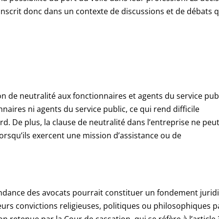
inscrit donc dans un contexte de discussions et de débats q
on de neutralité aux fonctionnaires et agents du service publ
naires ni agents du service public, ce qui rend difficile
ard. De plus, la clause de neutralité dans l’entreprise ne peu
orsqu’ils exercent une mission d’assistance ou de
ndance des avocats pourrait constituer un fondement jurid
eurs convictions religieuses, politiques ou philosophiques p
ion retenue par la Cour de cassation, qui se réfère à l’article