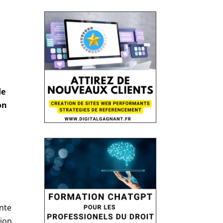
de
on
ante
sion