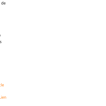
s de
e
rs
cle
Lien