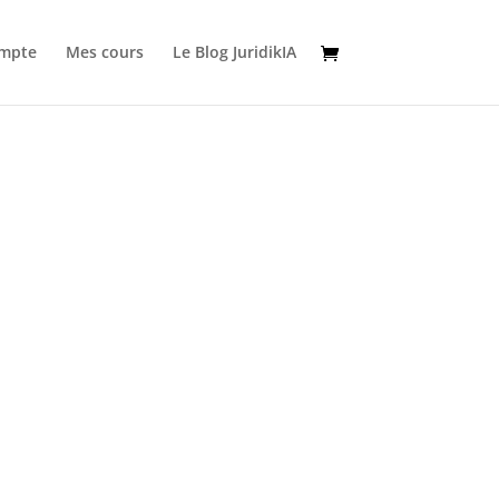
mpte
Mes cours
Le Blog JuridikIA